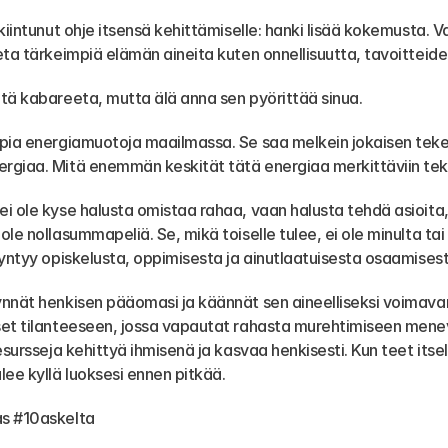
akiintunut ohje itsensä kehittämiselle: hanki lisää kokemusta. 
eta tärkeimpiä elämän aineita kuten onnellisuutta, tavoitteid
tä kabareeta, mutta älä anna sen pyörittää sinua.
mpia energiamuotoja maailmassa. Se saa melkein jokaisen teke
giaa. Mitä enemmän keskität tätä energiaa merkittäviin teko
i ole kyse halusta omistaa rahaa, vaan halusta tehdä asioita, 
le nollasummapeliä. Se, mikä toiselle tulee, ei ole minulta tai s
syntyy opiskelusta, oppimisesta ja ainutlaatuisesta osaamisest
nnät henkisen pääomasi ja käännät sen aineelliseksi voimavar
et tilanteeseen, jossa vapautat rahasta murehtimiseen menev
esursseja kehittyä ihmisenä ja kasvaa henkisesti. Kun teet itsell
lee kyllä luoksesi ennen pitkää.
s #10askelta