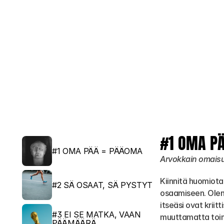
#1 OMA P
#1 OMA PÄÄ = PÄÄOMA
Arvokkain omaisuut
Kiinnitä huomiota
#2 SÄ OSAAT, SÄ PYSTYT
osaamiseen. Olen
itseäsi ovat kriit
#3 EI SE MATKA, VAAN 
muuttamatta toim
PÄÄMÄÄRÄ