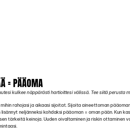
ÄÄ = PÄÄOMA
esi kulkee näppärästi hartioittesi välissä. Tee siitä perusta m
 mihin rahojasi ja aikaasi sijoitat. Sijoita aineettoman pääom
 lisännyt neljänneksi kohdaksi pääoman = oman pään. Kun kas
tisen tärkeitä keinoja. Uuden oivaltaminen ja riskin ottaminen 
intaasi.