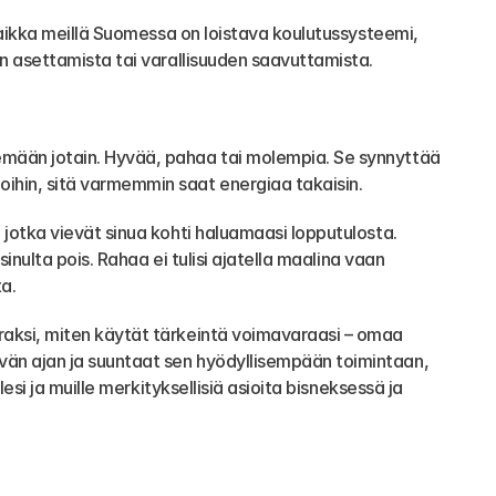
Vaikka meillä Suomessa on loistava koulutussysteemi, 
en asettamista tai varallisuuden saavuttamista.
mään jotain. Hyvää, pahaa tai molempia. Se synnyttää 
ihin, sitä varmemmin saat energiaa takaisin.
jotka vievät sinua kohti haluamaasi lopputulosta. 
inulta pois. Rahaa ei tulisi ajatella maalina vaan 
a.
aksi, miten käytät tärkeintä voimavaraasi – omaa 
än ajan ja suuntaat sen hyödyllisempään toimintaan, 
esi ja muille merkityksellisiä asioita bisneksessä ja 