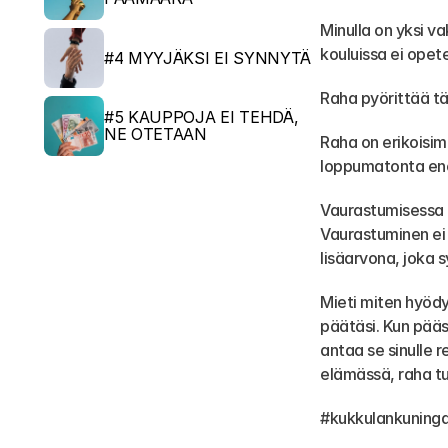
Minulla on yksi v
kouluissa ei opet
#4 MYYJÄKSI EI SYNNYTÄ
Raha pyörittää tä
#5 KAUPPOJA EI TEHDÄ, 
NE OTETAAN
Raha on erikoisi
loppumatonta ener
Vaurastumisessa e
Vaurastuminen ei o
lisäarvona, joka 
Mieti miten hyödy
päätäsi. Kun pääs
antaa se sinulle r
elämässä, raha tu
#kukkulankuninga