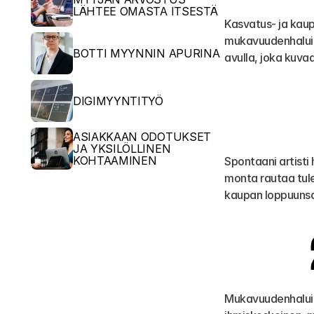
LÄHTEE OMASTA ITSESTÄ
Kasvatus- ja kaupp
mukavuudenhaluine
BOTTI MYYNNIN APURINA
avulla, joka kuvaa
DIGIMYYNTITYÖ
ASIAKKAAN ODOTUKSET 
JA YKSILÖLLINEN 
KOHTAAMINEN
Spontaani artisti 
monta rautaa tule
kaupan loppuunsa
Mukavuudenhaluine