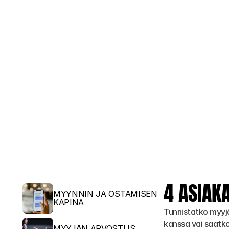
4 ASIAK
MYYNNIN JA OSTAMISEN 
KAPINA
Tunnistatko myyjä
kanssa vai saatko
MYYJÄN ARVOSTUS 