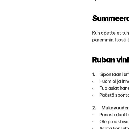
Summeer
Kun opettelet tun
paremmin. Isosti 
Ruban vink
1.     Spontaani art
·      Huomioi ja i
·      Tuo asiat h
·      Päästä spon
2.     Mukavuude
·      Panosta lu
·      Ole proakti
·      Aseta konsu