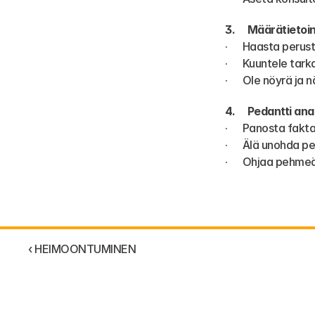
3.     Määrätietoin
·      Haasta perus
·      Kuuntele t
·      Ole nöyrä 
4.     Pedantti ana
·      Panosta fak
·      Älä unohda 
·      Ohjaa pehmeä
‹ HEIMOONTUMINEN