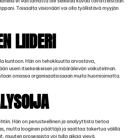
ellä ei välttämättä ole selkeää kuvaa tavoitteistaan. 
ani. Toisaalta visionääri voi olla työllistävä myyjän 
N LIIDERI
lla kuntoon. Hän on tehokkuutta arvostava, 
tään usein itsekeskeisen ja määräilevän vaikutelman. 
ustaan omassa organisaatiossaan muita huomioimatta.
ALYSOIJA
tiin. Hän on perusteellinen ja analyyttista tietoa 
s, mutta looginen päättäjä ja saattaa takertua välillä 
t, muuten prosessista voi tulla aikaa vievä.