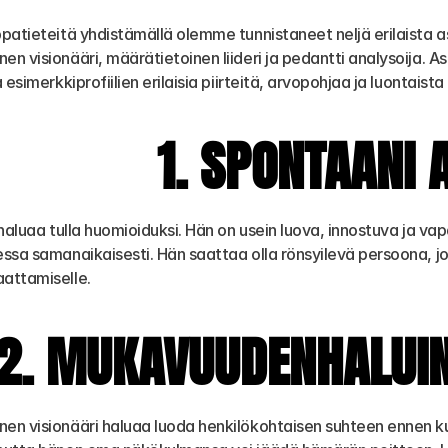
atieteitä yhdistämällä olemme tunnistaneet neljä erilaista asia
n visionääri, määrätietoinen liideri ja pedantti analysoija. A
 esimerkkiprofiilien erilaisia piirteitä, arvopohjaa ja luontaist
1. SPONTAANI A
haluaa tulla huomioiduksi. Hän on usein luova, innostuva ja vapa
ssa samanaikaisesti. Hän saattaa olla rönsyilevä persoona, jo
attamiselle.
2. MUKAVUUDENHALUIN
n visionääri haluaa luoda henkilökohtaisen suhteen ennen kui