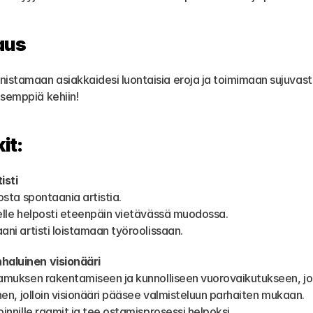
aus
nistamaan asiakkaidesi luontaisia eroja ja toimimaan sujuvas
tsemppiä kehiin!
it:
isti
nnosta spontaania artistia.
änelle helposti eteenpäin vietävässä muodossa.
taani artisti loistamaan työroolissaan.
nhaluinen visionääri
ottamuksen rakentamiseen ja kunnolliseen vuorovaikutukseen, jo
ivinen, jolloin visionääri pääsee valmisteluun parhaiten mukaan.
ltoinnille raamit ja tee ostamisprosessi helpoksi.