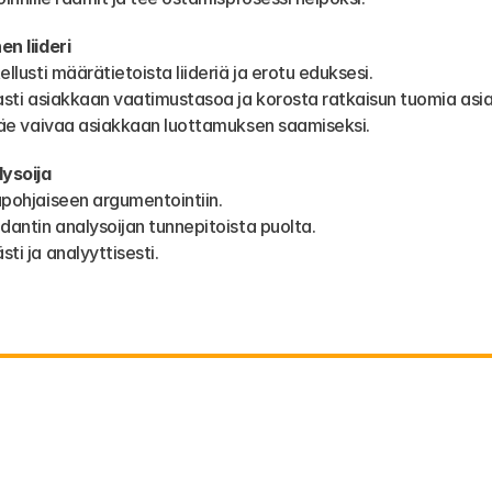
en liideri
tellusti määrätietoista liideriä ja erotu eduksesi.
arkasti asiakkaan vaatimustasoa ja korosta ratkaisun tuomia asi
ja näe vaivaa asiakkaan luottamuksen saamiseksi.
lysoija
tapohjaiseen argumentointiin.
pedantin analysoijan tunnepitoista puolta.
sti ja analyyttisesti.