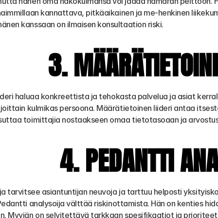
mutta hänen oma näkökulmansa voi jäädä hämärän peittoon. Hän
haimmillaan kannattava, pitkäaikainen ja me-henkinen liikekumpp
änen kanssaan on ilmaisen konsultaation riski.
3. MÄÄRÄTIETOINE
ideri haluaa konkreettista ja tehokasta palvelua ja asiat kerra
joittain kulmikas persoona. Määrätietoinen liideri antaa itses
suttaa toimittajia nostaakseen omaa tietotasoaan ja arvost
4. PEDANTTI AN
a tarvitsee asiantuntijan neuvoja ja tarttuu helposti yksityiskoh
edantti analysoija välttää riskinottamista. Hän on kenties hida
. Myyjän on selvitettävä tarkkaan spesifikaatiot ja prioriteeti