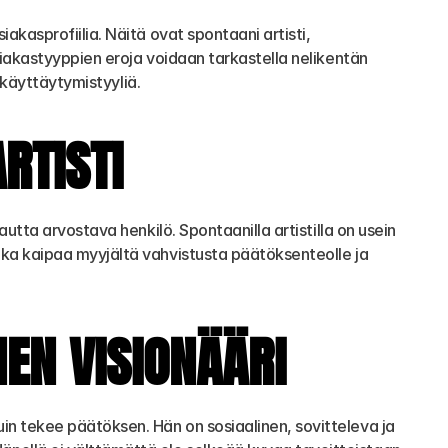
kasprofiilia. Näitä ovat spontaani artisti, 
siakastyyppien eroja voidaan tarkastella nelikentän 
a käyttäytymistyyliä.
RTISTI
utta arvostava henkilö. Spontaanilla artistilla on usein 
ka kaipaa myyjältä vahvistusta päätöksenteolle ja 
EN VISIONÄÄRI
n tekee päätöksen. Hän on sosiaalinen, sovitteleva ja 