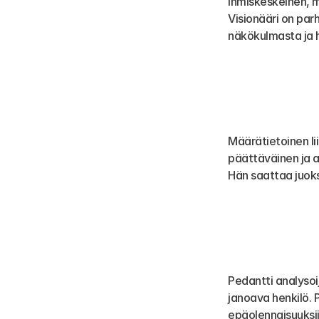
ihmiskeskeinen, 
Visionääri on par
näkökulmasta ja h
Määrätietoinen li
päättäväinen ja a
Hän saattaa juok
Pedantti analysoij
janoava henkilö. P
epäolennaisuuksiin